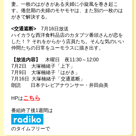
妻。一枚のはがきがある夫婦に小旋風を巻き起こ
す。倦怠期の夫婦のモヤモヤは、また別の一枚のは
がきで解決する。
<交通遮断>
　7月16日放送
ハイカラな西洋食料品店のカタブツ番頭さんが恋を
した！？ それをからかう店員たち。そんな気のいい
仲間たちの日常をユーモラスに描き出す。
【放送内容】　
木曜日　夜11:30～12:00
7月2日　大塚楠緒子「上下」
7月9日　大塚楠緒子「はがき」
7月16日  大塚楠緒子「交通遮断」
朗読　　日本テレビアナウンサー・井田由美
こちら
HPは
番組終了後1週間は
のタイムフリーで