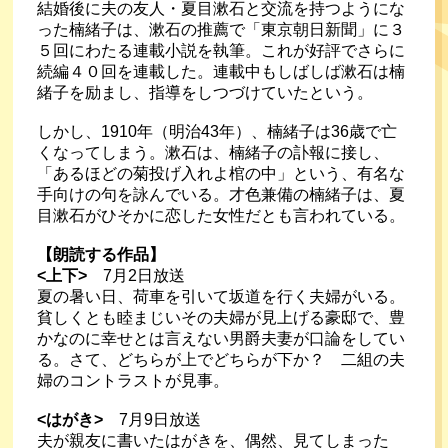
結婚後に夫の友人・夏目漱石と交流を持つようにな
った楠緒子は、漱石の推薦で「東京朝日新聞」に３
５回にわたる連載小説を執筆。これが好評でさらに
続編４０回を連載した。連載中もしばしば漱石は楠
緒子を励まし、指導をしつづけていたという。
しかし、1910年（明治43年）、楠緒子は36歳で亡
くなってしまう。漱石は、楠緒子の訃報に接し、
「あるほどの菊投げ入れよ棺の中」という、有名な
手向けの句を詠んでいる。才色兼備の楠緒子は、夏
目漱石がひそかに恋した女性だとも言われている。
【朗読する作品】
<
上下>
　7月2日放送
夏の暑い日、荷車を引いて坂道を行く夫婦がいる。
貧しくとも睦まじいその夫婦が見上げる豪邸で、豊
かなのに幸せとは言えない男爵夫妻が口論をしてい
る。さて、どちらが上でどちらが下か？　二組の夫
婦のコントラストが見事。
<
はがき>
　7月9日放送
夫が親友に書いたはがきを、偶然、見てしまった