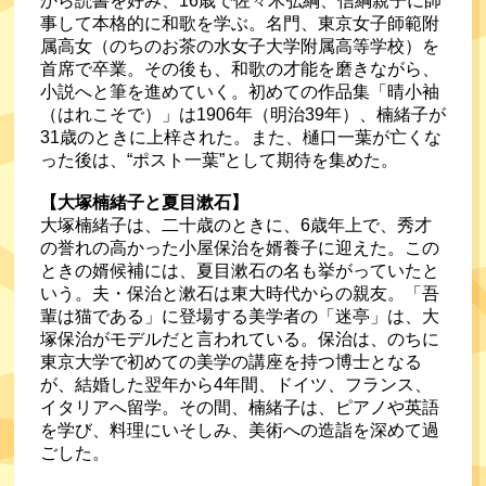
から読書を好み、16歳で佐々木弘綱、信綱親子に師
事して本格的に和歌を学ぶ。名門、東京女子師範附
属高女（のちのお茶の水女子大学附属高等学校）を
首席で卒業。その後も、和歌の才能を磨きながら、
小説へと筆を進めていく。初めての作品集「晴小袖
（はれこそで）」は1906年（明治39年）、楠緒子が
31歳のときに上梓された。また、樋口一葉が亡くな
った後は、“ポスト一葉”として期待を集めた。
【大塚楠緒子と夏目漱石】
大塚楠緒子は、二十歳のときに、6歳年上で、秀才
の誉れの高かった小屋保治を婿養子に迎えた。この
ときの婿候補には、夏目漱石の名も挙がっていたと
いう。夫・保治と漱石は東大時代からの親友。「吾
輩は猫である」に登場する美学者の「迷亭」は、大
塚保治がモデルだと言われている。保治は、のちに
東京大学で初めての美学の講座を持つ博士となる
が、結婚した翌年から4年間、ドイツ、フランス、
イタリアへ留学。その間、楠緒子は、ピアノや英語
を学び、料理にいそしみ、美術への造詣を深めて過
ごした。