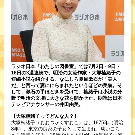
ラジオ日本「わたしの図書室」では7月2日・9日・
16日の3週連続で、明治の女流作家・大塚楠緒子の
短編小説を紹介する。なにしろ夏目漱石が「美人
だ」と言って妻ににらまれたというほどの美貌。そ
して、漱石の手ほどきを受けて、楠緒子は小説の分
野で明治の文壇に大きな花を開かせた。朗読は日本
テレビアナウンサーの井田由美。
【大塚楠緒子ってどんな人？】
大塚楠緒子（おおつかくすおこ）は、1875年（明治
8年）、東京の良家の子女として生まれ、幼いころ