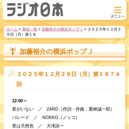
ホーム
>
番組一覧
>
加藤裕介の横浜ポップＪ
>
２０２５年１２月２
９日（月）第１８
加藤裕介の横浜ポップＪ
２０２５年１２月２９日（月）第１８７４
回
12:00～
君がいない　／　ZARD（作詞・作曲：栗林誠一郎）
パレード　／　NOKKO（ノッコ）
君は天然色　／　大滝詠一