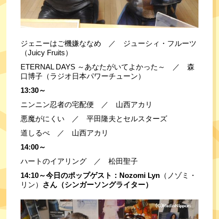
ジェニーはご機嫌ななめ　／　ジューシィ・フルーツ
（Juicy Fruits）
ETERNAL DAYS ～あなたがいてよかった～　／　森
口博子（ラジオ日本パワーチューン）
13:30～
ニンニン忍者の宅配便　／　山西アカリ
悪魔がにくい　／　平田隆夫とセルスターズ
道しるべ　／　山西アカリ
14:00～
ハートのイアリング　／　松田聖子
14:10～今日のポップゲスト：Nozomi Lyn
（ノゾミ・
リン）
さん（シンガーソングライター）