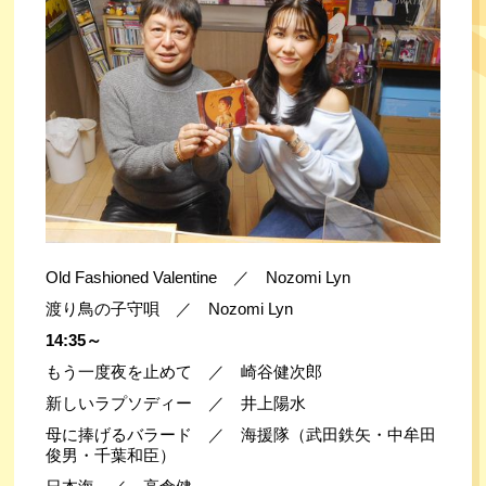
Old Fashioned Valentine　／　Nozomi Lyn
渡り鳥の子守唄　／　Nozomi Lyn
14:35～
もう一度夜を止めて　／　崎谷健次郎
新しいラプソディー　／　井上陽水
母に捧げるバラード　／　海援隊（武田鉄矢・中牟田
俊男・千葉和臣）