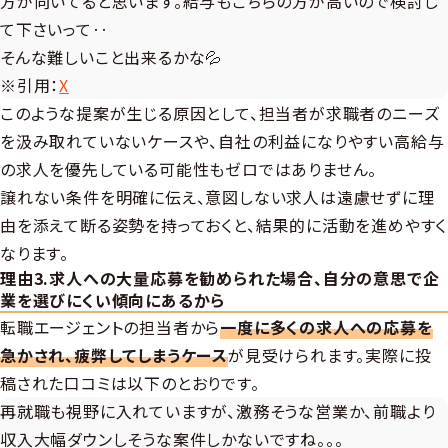
方が向いてると思います。給与もこちらの方が高いので検討し
て下さいって‥
そんな難しいこと出来るかな💦
※引用：
X
このような提案が生じる原因として、担当者が求職者のニーズ
を汲み取れていないケースや、自社の利益になりやすい高給与
の求人を優先している可能性もゼロではありません。
譲れない条件を明確に伝え、意図しない求人は遠慮せずに理
由を添えて断る姿勢を持っておくと、結果的に活動を進めやすく
なります。
理由3.求人への大量応募を勧められた場合、自分の意思で企
業を選びにくい傾向にあるから
転職エージェントの担当者から
一度に多くの求人への応募を
急かされ、疲弊してしまうケース
が見受けられます。実際に投
稿された口コミは以下のとおりです。
再就職も視野に入れていますが、激務そうな営業か、前職より
収入大幅ダウンしそうな案件しかないですね。。。