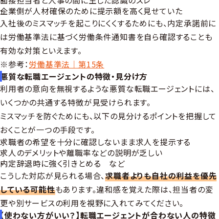
面接担当者と人事の間に生じた認識のズレ
企業側が人材確保のために提示額を高く見せていた
入社後のミスマッチを起こりにくくするためにも、内定承諾前に
は労働基準法に基づく労働条件通知書を自ら確認することも
有効な対策といえます。
※参考：
労働基準法｜第15条
悪質な転職エージェントの特徴・見分け方
利用者の意向を無視するような悪質な転職エージェントには、
いくつかの共通する特徴が見受けられます。
ミスマッチを防ぐためにも、以下の見分けるポイントを把握して
おくことが一つの手段です。
求職者の希望を十分に確認しないまま求人を提示する
求人のデメリットや離職率などの説明が乏しい
内定辞退時に強く引きとめる など
こうした対応が見られる場合、
求職者よりも自社の利益を優先
している可能性
もあります。違和感を覚えた際は、担当者の変
更や別サービスの利用を視野に入れてみてください。
【使わない方がいい？】転職エージェントが合わない人の特徴