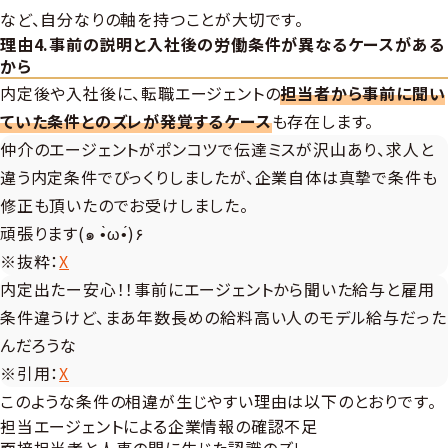
など、自分なりの軸を持つことが大切です。
理由4.事前の説明と入社後の労働条件が異なるケースがある
から
内定後や入社後に、転職エージェントの
担当者から事前に聞い
ていた条件とのズレが発覚するケース
も存在します。
仲介のエージェントがポンコツで伝達ミスが沢山あり、求人と
違う内定条件でびっくりしましたが、企業自体は真摯で条件も
修正も頂いたのでお受けしました。
頑張ります(๑ •̀ω•́)۶
※抜粋：
X
内定出たー安心！！事前にエージェントから聞いた給与と雇用
条件違うけど、まあ年数長めの給料高い人のモデル給与だった
んだろうな
※引用：
X
このような条件の相違が生じやすい理由は以下のとおりです。
担当エージェントによる企業情報の確認不足