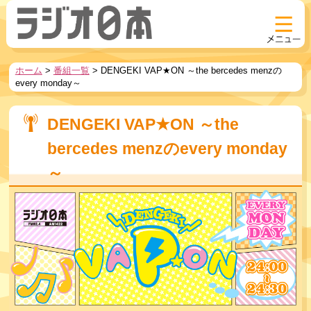
ホーム
>
番組一覧
>
DENGEKI VAP★ON ～the bercedes menzの
every monday～
DENGEKI VAP★ON ～the
bercedes menzのevery monday
～