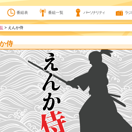
番組表
番組一覧
パーソナリティ
ラジ
覧
>
えんか侍
か侍