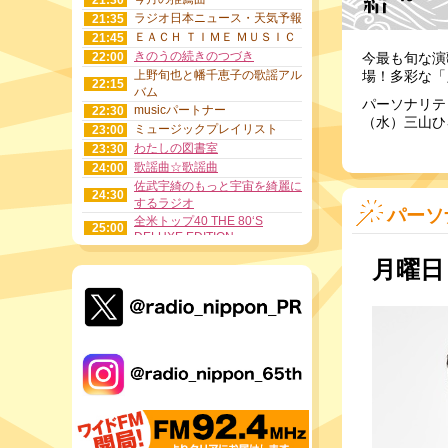
21:30
ラジオ日本ニュース・天気予報
21:35
ＥＡＣＨ ＴＩＭＥ ＭＵＳＩＣ
21:45
きのうの続きのつづき
22:00
今最も旬な演
上野旬也と幡千恵子の歌謡アル
場！多彩な「
22:15
バム
パーソナリテ
musicパートナー
22:30
（水）三山ひ
ミュージックプレイリスト
23:00
わたしの図書室
23:30
歌謡曲☆歌謡曲
24:00
佐武宇綺のもっと宇宙を綺麗に
24:30
するラジオ
パーソ
全米トップ40 THE 80‘S
25:00
DELUXE EDITION
特撮がるずのヒロインストーリ
月曜日
26:00
ー＆特撮ＢｏｙｚのボイズＶｏ
ｉｃｅ
フォーエバーミュージック
26:30
ドラマ・サントラアワー
27:30
おはよう歌一番
28:00