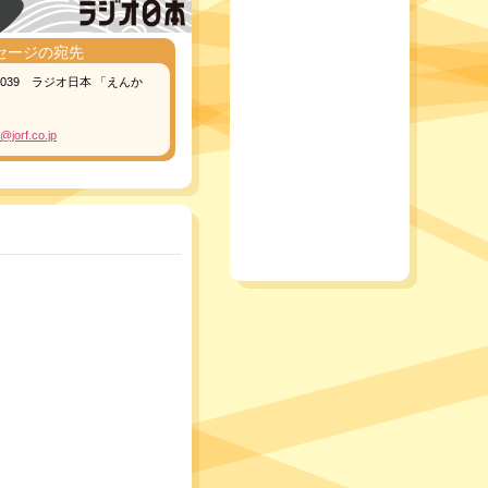
セージの宛先
-8039 ラジオ日本 「えんか
@jorf.co.jp