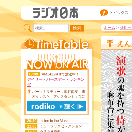
5:30
ラジオ日本ニュース・天気予報
5:55
ウェイクアップミュージック
6:00
トピックス
町亞聖のスマートＮＥＷＳ
6:30
望月理恵のエンタメ☆カフェ
8:50
ホーム
>
番組一
ＳＷＥＥＴ！！
9:00
ラジオ日本ニュース・天気予報
11:55
加藤裕介の横浜ポップＪ
12:00
えん
夏木ゆたかのホッと歌謡曲
15:00
ラジオ日本ニュース・天気予報
17:50
18:00
AM1422kHzで放送中！
デイリー・バースデー・ランキン
グ
パーソナリティー：風谷南友 川
村ケンスケ アシスタント：百音
20:30
Listen to the Music
ミュージックセレクション
21:00
今月の推薦曲