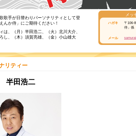
メッ
歌歌手が日替わりパーソナリティとして登
えんか侍」にご期待ください！
ハガキ
〒106
侍」係
ィは、（月）半田浩二、（火）北川大介、
ろし、（木）須賀亮雄、（金）小山雄大
samurai
メール
ナリティー
 半田浩二