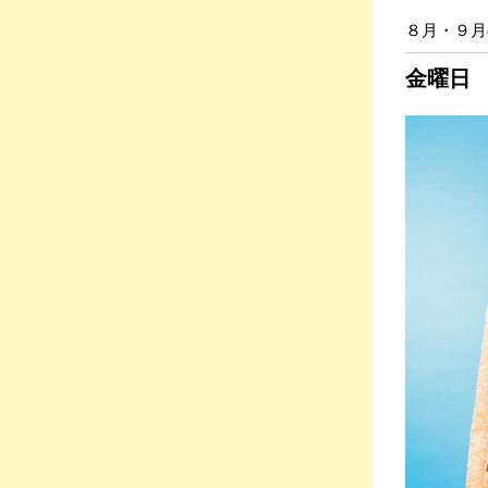
８月・９月
金曜日