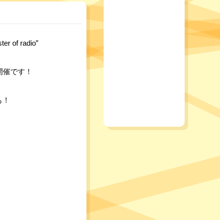
f radio”
開催です！
も！