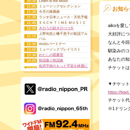
20:30
Listen to the Music
ミュージックセレクション
21:00
お知ら
今月の推薦曲
21:30
ラジオ日本ニュース・天気予報
21:35
ＥＡＣＨ ＴＩＭＥ ＭＵＳＩＣ
21:45
aikoを愛し
きのうの続きのつづき
22:00
大好評につ
上野旬也と幡千恵子の歌謡アル
22:15
バム
なんと今回
musicパートナー
22:30
ミュージックプレイリスト
23:00
馴染みのコ
わたしの図書室
23:30
あなたの知
歌謡曲☆歌謡曲
24:00
佐武宇綺のもっと宇宙を綺麗に
チケットは
24:30
するラジオ
全米トップ40 THE 80‘S
25:00
DELUXE EDITION
▼チケット
特撮がるずのヒロインストーリ
26:00
ー＆特撮ＢｏｙｚのボイズＶｏ
https://tige
ｉｃｅ
チケット代：
フォーエバーミュージック
26:30
ドラマ・サントラアワー
27:30
※1ドリン
おはよう歌一番
28:00