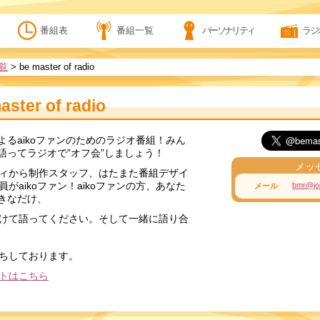
番組表
番組一覧
パーソナリティ
ラジ
覧
>
be master of radio
aster of radio
によるaikoファンのためのラジオ番組！みん
を語ってラジオで”オフ会”しましょう！
メッ
ィから制作スタッフ、はたまた番組デザイ
がaikoファン！aikoファンの方、あなた
bmr@jor
メール
好きなだけ、
けて語ってください。そして一緒に語り合
ちしております。
トはこちら