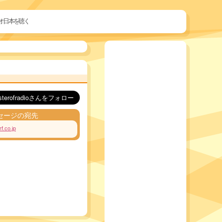
オ日本を聴く
セージの宛先
f.co.jp