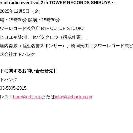
r of radio event vol.2 in TOWER RECORDS SHIBUYA～
025年12月5日（金）
：19時00分 開演：19時30分
ーレコード渋谷店 B1F CUTUP STUDIO
ヒロユキMc-Ⅱ、セパタクロウ（構成作家）、
垣内勇威（番組名誉スポンサー）、橋岡実由（タワーレコード渋
式会社オトバンク
トに関するお問い合わせ先】
トバンク
-5805-2915
レス：
bmr@jorf.co.jp
または
info@otobank.co.jp