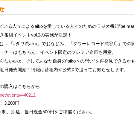
せ
ている人々によるaikoを愛している人々のためのラジオ番組”be master o
き番組イベントvol.2の実施が決定！
は…「#タワ渋aiko」でおなじみ、「タワーレコード渋谷店」での
ーナーはもちろん、イベント限定のプレミア企画も用意。
らないaiko、そしてあなた自身の“aikoへの想い”を再発見できるか
近日発売開始！情報は番組内や公式Xで追ってお知らせします。
の購入はこちらから
t.net/events/440212
3,200円
ク制、別途、当日現金500円をご準備ください。