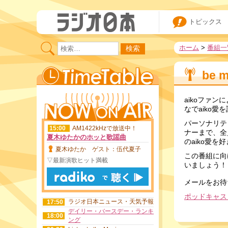
5:10
今月の推薦曲
5:25
えんか侍
5:30
トピックス
ラジオ日本ニュース・天気予報
5:55
ウェイクアップミュージック
6:00
ホーム
>
番組一
町亞聖のスマートＮＥＷＳ
6:30
望月理恵のエンタメ☆カフェ
8:50
ＳＷＥＥＴ！！
9:00
be m
ラジオ日本ニュース・天気予報
11:55
加藤裕介の横浜ポップＪ
12:00
aikoファン
なでaiko愛
パーソナリテ
15:00
AM1422kHzで放送中！
ナーまで、全員
夏木ゆたかのホッと歌謡曲
のaiko愛を
夏木ゆたか ゲスト：伍代夏子
この番組に向
▽最新演歌ヒット満載
いましょう！
メールをお待
ポッドキャス
ラジオ日本ニュース・天気予報
17:50
デイリー・バースデー・ランキ
18:00
ング