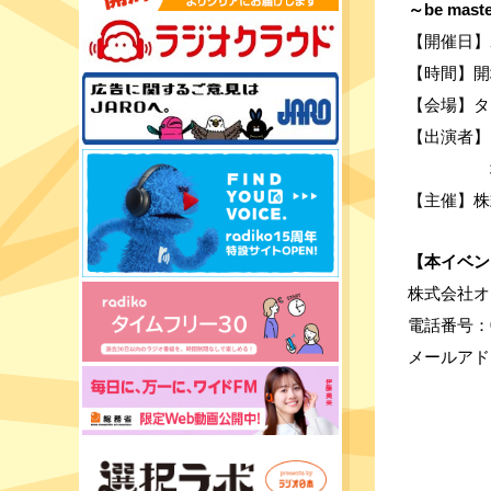
～be maste
【開催日】2
【時間】開場
【会場】タワ
【出演者】
　　　　　
【主催】株
【本イベン
株式会社オ
電話番号：03
メールアド