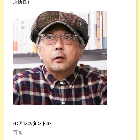
所所長）
≪
アシスタント
≫
百音