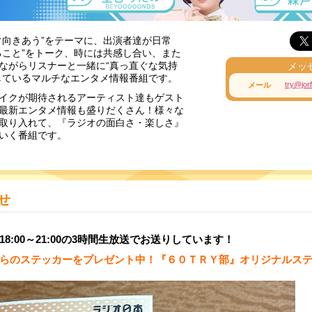
ぐ向きあう”をテーマに、出演者達が日常
ること”をトーク、時には共感し合い、また
ながらリスナーと一緒に“真っ直ぐな気持
メッ
しているマルチなエンタメ情報番組です。
try@jorf
メール
イクが期待されるアーティスト達もゲスト
最新エンタメ情報も盛りだくさん！様々な
取り入れて、『ラジオの面白さ・楽しさ』
いく番組です。
せ
8:00～21:00の3時間生放送でお送りしています！
らのステッカーをプレゼント中！
『
６０ＴＲＹ部』オリジナルス