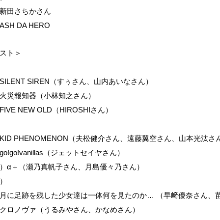
新田さちかさん
SH DA HERO
スト＞
ILENT SIREN（すぅさん、山内あいなさん）
火災報知器（小林知之さん）
IVE NEW OLD（HIROSHIさん）
KID PHENOMENON（夫松健介さん、遠藤翼空さん、山本光汰さ
o!go!vanillas（ジェットセイヤさん）
）α＋（瀬乃真帆子さん、月島優々乃さん）
）
月に足跡を残した少女達は一体何を見たのか… （早﨑優奈さん、
クロノヴァ（うるみやさん、かなめさん）