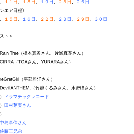
、
１１日
、
１８日
、
１９日
、
２５日
、
２６日
ンエア日程》
、
１５日
、
１６日
、
２２日
、
２３日
、
２９日
、
３０日
スト＞
ain Tree（橋本真希さん、片瀬真花さん）
IRRA（TOAさん、YURARAさん）
eGretGirl（平部雅洋さん）
evil ANTHEM.（竹越くるみさん、水野瞳さん）
）
ドラマチックレコード
）
田村芽実さん
）
中島卓偉さん
佐藤三兄弟