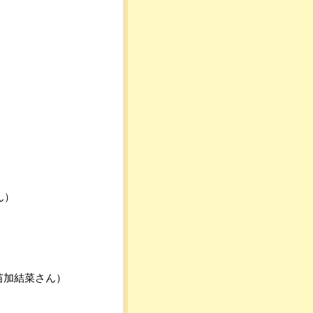
ん）
苗加結菜さん）