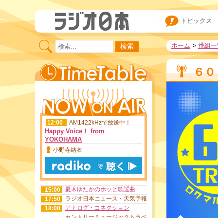
6:45
EACH TIME MUSIC
ラジオ日本ニュース・天気予
7:00
トピックス
報・交通情報
Ｌｉｓｔｅｎ ｔｏ ｔｏ ｔ
7:08
ｏｏ！
ホーム
>
番組一
望月理恵のエンタメ☆カフェ
8:50
ＳＷＥＥＴ！！Ｆｒｉｄａｙ
9:00
Ｅｄｉｔｉｏｎ
６０
関澤邦正のリバーサイドＴＡＬ
11:30
Ｋ
12:00
AM1422kHzで放送中！
Happy Voice！ from
YOKOHAMA
小野寺結衣
夏木ゆたかのホッと歌謡曲
15:00
ラジオ日本ニュース・天気予報
17:50
アナログ・コネクション
18:00
カントリーミュージックトラベ