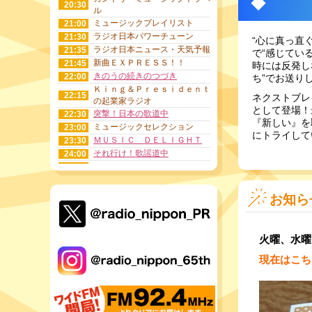
20:30
ル
ミュージックプレイリスト
21:00
ラジオ日本パワーチューン
21:30
“心に真っ直
ラジオ日本ニュース・天気予報
21:35
で“感じてい
新曲ＥＸＰＲＥＳＳ！！
21:45
時には反発し
きのうの続きのつづき
22:00
ち”でお送り
Ｋｉｎｇ＆Ｐｒｅｓｉｄｅｎｔ
22:15
ネクストブレ
の起業家ラジオ
として登場！
突撃！日本の歌道中
22:30
『新しい』を
ミュージックセレクション
23:00
にトライして
ＭＵＳＩＣ ＤＥＬＩＧＨＴ
23:30
それ行け！歌謡道中
24:00
25:00
Listen to the Music
9nine 村田寛奈のひろろと乾
25:30
杯！
お知ら
ROCK RUSH RADIO(ロックラ
26:00
ッシュレディオ)
ドラマ・サントラアワー
27:30
火曜、水曜1
おはよう歌一番
28:00
現在はこち