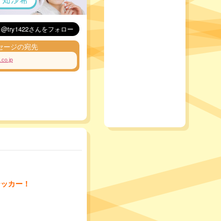
セージの宛先
.co.jp
テッカー！