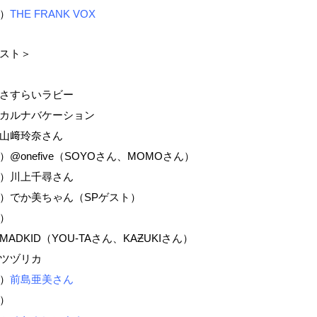
）
THE FRANK VOX
スト＞
さすらいラビー
カルナバケーション
山﨑玲奈さん
@onefive（SOYOさん、MOMOさん）
）川上千尋さん
）でか美ちゃん（SPゲスト）
）
ADKID（YOU-TAさん、KAƵUKIさん）
ツヅリカ
）
前島亜美さん
）