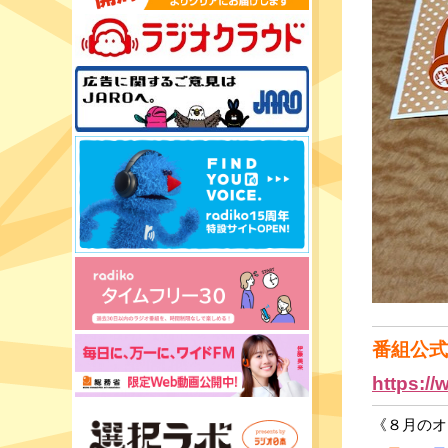
番組公式I
https:/
《８月のオ