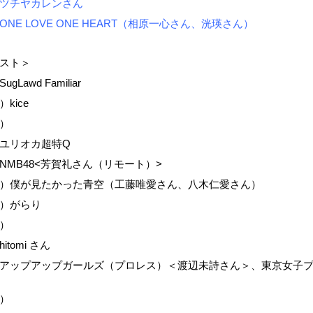
ツチヤカレンさん
ONE LOVE ONE HEART（相原一心さん、洸瑛さん）
スト＞
Lawd Familiar
kice
）
ユリオカ超特Q
NMB48<芳賀礼さん（リモート）>
）僕が見たかった青空（工藤唯愛さん、八木仁愛さん）
）がらり
）
tomi さん
アップアップガールズ（プロレス）＜渡辺未詩さん＞、東京女子
）