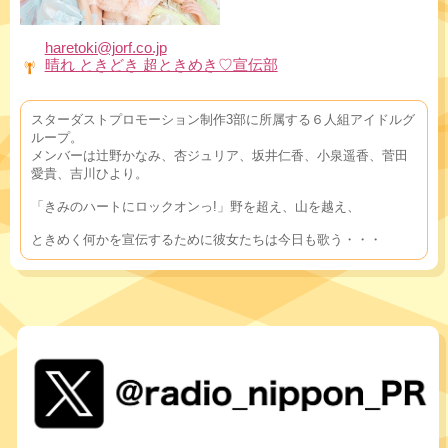
haretoki@jorf.co.jp
晴れ ときどき 超ときめき♡宣伝部
スターダストプロモーション制作3部に所属する６人組アイドルグ
ループ。
メンバーは辻野かなみ、杏ジュリア、坂井仁香、小泉遥香、菅田
愛貴、吉川ひより。
「きみのハートにロックオンっ!」野を超え、山を越え、
ときめく何かを宣伝するために彼女たちは今日も歌う・・・