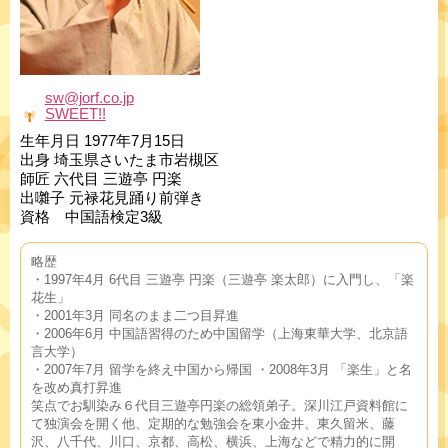
sw@jorf.co.jp
SWEET!!
生年月日 1977年7月15日
出身 埼玉県さいたま市岩槻区
師匠 六代目 三遊亭 円楽
出囃子 元禄花見踊り前弾き
資格 中国語検定3級
略歴
・1997年4月 6代目 三遊亭 円楽（三遊亭 楽太郎）に入門し、「楽
花生」
・2001年3月 同名のまま二つ目昇進
・2006年6月 中国語習得のため中国留学（上海東華大学、北京語
言大学）
・2007年7月 留学を終え中国から帰国 ・2008年3月 「楽生」と名
を改め真打昇進
笑点でお馴染み６代目三遊亭円楽の総領弟子。深川江戸資料館に
て独演会を開く他、定期的な勉強会を東小金井、東久留米、藤
沢、八千代、川口、京都、高松、横浜、上海などで精力的に開