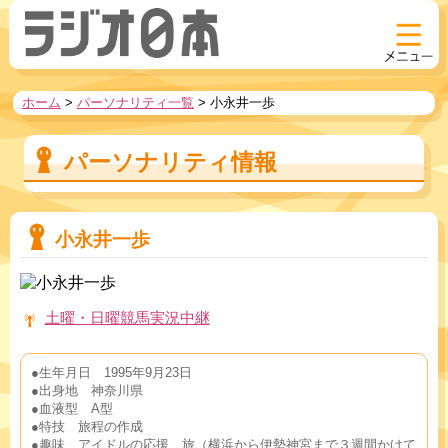
ホーム
>
パーソナリティ一覧
>
小永井一歩
パーソナリティ情報
小永井一歩
土曜・日曜競馬実況中継
●生年月日　1995年9月23日
●出身地　神奈川県
●血液型　A型
●特技　旅程の作成
●趣味　アイドルの応援　旅（横浜から伊勢神宮まで３週間かけて