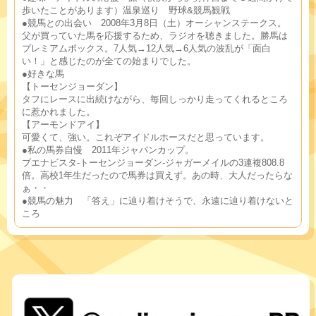
歩いたことがあります）温泉巡り　野球&競馬観戦
●競馬との出会い　2008年3月8日（土）オーシャンステークス。
父が買っていた馬を応援するため、ラジオを聴きました。勝馬は
プレミアムボックス。7人気→12人気→6人気の波乱が「面白
い！」と感じたのが全ての始まりでした。
●好きな馬　
【トーセンジョーダン】
タフにレースに出続けながら、毎回しっかり走ってくれるところ
に惹かれました。
【アーモンドアイ】
可愛くて、強い。これぞアイドルホースだと思っています。
●私の馬券自慢　2011年ジャパンカップ。
ブエナビスタ-トーセンジョーダン-ジャガーメイルの3連複808.8
倍。
高校1年生だったので馬券は買えず。あの時、大人だったらな
ぁ・・
●競馬の魅力　「答え」に辿り着けそうで、永遠に辿り着けないと
ころ